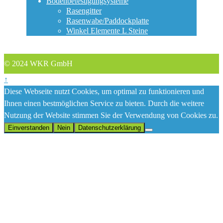
Bodenbefestigungsysteme
Rasengitter
Rasenwabe/Paddockplatte
Winkel Elemente L Steine
© 2024 WKR GmbH
↑
Diese Webseite nutzt Cookies, um optimal zu funktionieren und
Ihnen einen bestmöglichen Service zu bieten. Durch die weitere
Nutzung der Website stimmen Sie der Verwendung von Cookies zu.
Einverstanden
Nein
Datenschutzerklärung