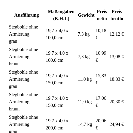
Maßangaben
Preis
Preis
Ausführung
Gewicht
(B-H-L)
netto
brutto
Stegbohle ohne
19,7 x 4,0 x
10,18
Armierung
7,3 kg
12,12 €
100,0 cm
€
grau
Stegbohle ohne
19,7 x 4,0 x
10,99
Armierung
7,3 kg
13,08 €
100,0 cm
€
braun
Stegbohle ohne
19,7 x 4,0 x
15,83
Armierung
11,0 kg
18,83 €
150,0 cm
€
grau
Stegbohle ohne
19,7 x 4,0 x
17,06
Armierung
11,0 kg
20,30 €
150,0 cm
€
braun
Stegbohle ohne
19,7 x 4,0 x
20,96
Armierung
14,7 kg
24,94 €
200,0 cm
€
grau