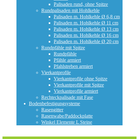
Palisaden rund, ohne Spitze
Rundpalisaden mit Hohlkehle
Palisaden m. Hohlkehle Ø 6,8 cm
Palisaden m. Hohlkehle Ø 11 cm
Palisaden m. Hohlkehle Ø 13 cm
Palisaden m. Hohlkehle Ø 16 cm
Palisaden m. Hohlkehle Ø 20 cm
Rundpfähle mit Spitze
Rundpfähle
Pfähle armiert
Pfahlstreben armiert
Vierkantprofile
Vierkantprofile ohne Spitze
Vierkantprofile mit Spitze
Vierkantprofile armiert
Rechteckpalisade mit Fase
Bodenbefestigungsysteme
Rasengitter
Rasenwabe/Paddockplatte
Winkel Elemente L Steine