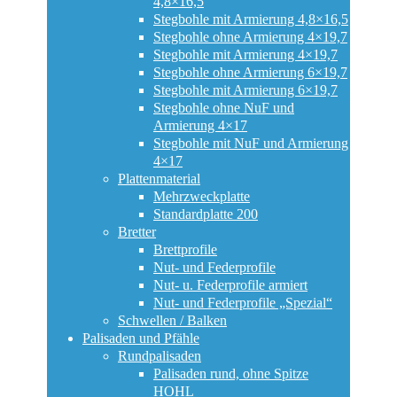
4,8×16,5
Stegbohle mit Armierung 4,8×16,5
Stegbohle ohne Armierung 4×19,7
Stegbohle mit Armierung 4×19,7
Stegbohle ohne Armierung 6×19,7
Stegbohle mit Armierung 6×19,7
Stegbohle ohne NuF und
Armierung 4×17
Stegbohle mit NuF und Armierung
4×17
Plattenmaterial
Mehrzweckplatte
Standardplatte 200
Bretter
Brettprofile
Nut- und Federprofile
Nut- u. Federprofile armiert
Nut- und Federprofile „Spezial“
Schwellen / Balken
Palisaden und Pfähle
Rundpalisaden
Palisaden rund, ohne Spitze
HOHL