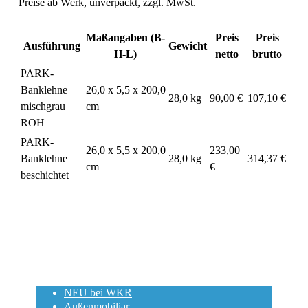
Preise ab Werk, unverpackt, zzgl. MwSt.
Maßangaben (B-
Preis
Preis
Ausführung
Gewicht
H-L)
netto
brutto
PARK-
Banklehne
26,0 x 5,5 x 200,0
28,0 kg
90,00 €
107,10 €
mischgrau
cm
ROH
PARK-
26,0 x 5,5 x 200,0
233,00
Banklehne
28,0 kg
314,37 €
cm
€
beschichtet
NEU bei WKR
Außenmobiliar