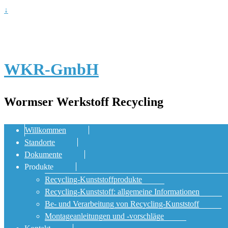
↓
WKR-GmbH
Wormser Werkstoff Recycling
Willkommen
Standorte
Dokumente
Produkte
Recycling-Kunststoffprodukte
Recycling-Kunststoff: allgemeine Informationen
Be- und Verarbeitung von Recycling-Kunststoff
Montageanleitungen und -vorschläge