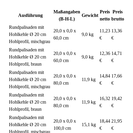
Maßangaben
Preis
Preis
Ausführung
Gewicht
(B-H-L)
netto
brutto
Rundpalisaden mit
20,0 x 0,0 x
11,23
13,36
Hohlkehle Ø 20 cm
9,0 kg
60,0 cm
€
€
Hohlprofil, mischgrau
Rundpalisaden mit
20,0 x 0,0 x
12,36
14,71
Hohlkehle Ø 20 cm
9,0 kg
60,0 cm
€
€
Hohlprofil, braun
Rundpalisaden mit
20,0 x 0,0 x
14,84
17,66
Hohlkehle Ø 20 cm
11,9 kg
80,0 cm
€
€
Hohlprofil, mischgrau
Rundpalisaden mit
20,0 x 0,0 x
16,32
19,42
Hohlkehle Ø 20 cm
11,9 kg
80,0 cm
€
€
Hohlprofil, braun
Rundpalisaden mit
20,0 x 0,0 x
18,44
21,95
Hohlkehle Ø 20 cm
15,1 kg
100,0 cm
€
€
Hohlprofil, mischgrau