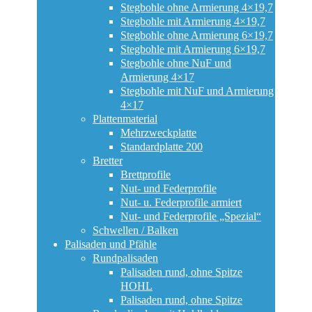
Stegbohle ohne Armierung 4×19,7
Stegbohle mit Armierung 4×19,7
Stegbohle ohne Armierung 6×19,7
Stegbohle mit Armierung 6×19,7
Stegbohle ohne NuF und
Armierung 4×17
Stegbohle mit NuF und Armierung
4×17
Plattenmaterial
Mehrzweckplatte
Standardplatte 200
Bretter
Brettprofile
Nut- und Federprofile
Nut- u. Federprofile armiert
Nut- und Federprofile „Spezial“
Schwellen / Balken
Palisaden und Pfähle
Rundpalisaden
Palisaden rund, ohne Spitze
HOHL
Palisaden rund, ohne Spitze