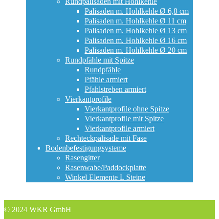
Rundpalisaden mit Hohlkehle
Palisaden m. Hohlkehle Ø 6,8 cm
Palisaden m. Hohlkehle Ø 11 cm
Palisaden m. Hohlkehle Ø 13 cm
Palisaden m. Hohlkehle Ø 16 cm
Palisaden m. Hohlkehle Ø 20 cm
Rundpfähle mit Spitze
Rundpfähle
Pfähle armiert
Pfahlstreben armiert
Vierkantprofile
Vierkantprofile ohne Spitze
Vierkantprofile mit Spitze
Vierkantprofile armiert
Rechteckpalisade mit Fase
Bodenbefestigungsysteme
Rasengitter
Rasenwabe/Paddockplatte
Winkel Elemente L Steine
© 2024 WKR GmbH