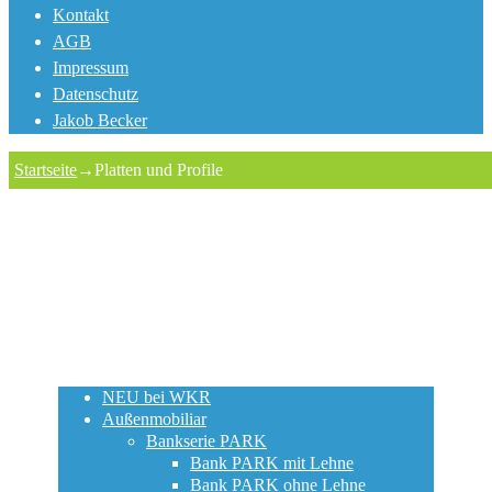
Kontakt
AGB
Impressum
Datenschutz
Jakob Becker
Startseite
→
Platten und Profile
NEU bei WKR
Außenmobiliar
Bankserie PARK
Bank PARK mit Lehne
Bank PARK ohne Lehne