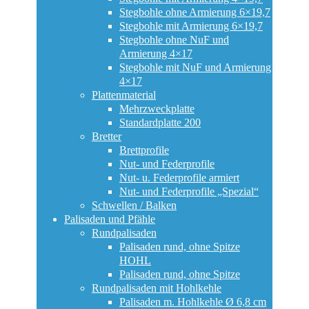
Stegbohle ohne Armierung 6×19,7
Stegbohle mit Armierung 6×19,7
Stegbohle ohne NuF und
Armierung 4×17
Stegbohle mit NuF und Armierung
4×17
Plattenmaterial
Mehrzweckplatte
Standardplatte 200
Bretter
Brettprofile
Nut- und Federprofile
Nut- u. Federprofile armiert
Nut- und Federprofile „Spezial“
Schwellen / Balken
Palisaden und Pfähle
Rundpalisaden
Palisaden rund, ohne Spitze
HOHL
Palisaden rund, ohne Spitze
Rundpalisaden mit Hohlkehle
Palisaden m. Hohlkehle Ø 6,8 cm