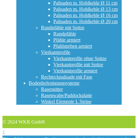
Palisaden m. Hohlkehle Ø 11 cm
Palisaden m. Hohlkehle Ø 13 cm
Palisaden m. Hohlkehle Ø 16 cm
Palisaden m. Hohlkehle Ø 20 cm
Rundpfähle mit Spitze
Rundpfähle
Pfähle armiert
Pfahlstreben armiert
Vierkantprofile
Vierkantprofile ohne Spitze
Vierkantprofile mit Spitze
Vierkantprofile armiert
Rechteckpalisade mit Fase
Bodenbefestigungsysteme
Rasengitter
Rasenwabe/Paddockplatte
Winkel Elemente L Steine
© 2024 WKR GmbH
↑