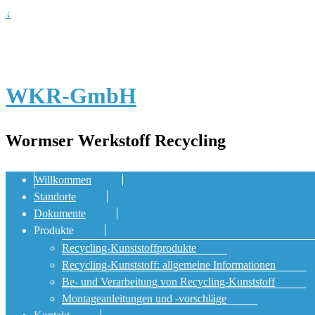
↓
WKR-GmbH
Wormser Werkstoff Recycling
Willkommen
Standorte
Dokumente
Produkte
Recycling-Kunststoffprodukte
Recycling-Kunststoff: allgemeine Informationen
Be- und Verarbeitung von Recycling-Kunststoff
Montageanleitungen und -vorschläge