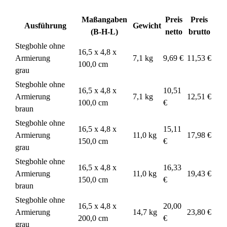
Maßangaben
Preis
Preis
Ausführung
Gewicht
(B-H-L)
netto
brutto
Stegbohle ohne
16,5 x 4,8 x
Armierung
7,1 kg
9,69 €
11,53 €
100,0 cm
grau
Stegbohle ohne
16,5 x 4,8 x
10,51
Armierung
7,1 kg
12,51 €
100,0 cm
€
braun
Stegbohle ohne
16,5 x 4,8 x
15,11
Armierung
11,0 kg
17,98 €
150,0 cm
€
grau
Stegbohle ohne
16,5 x 4,8 x
16,33
Armierung
11,0 kg
19,43 €
150,0 cm
€
braun
Stegbohle ohne
16,5 x 4,8 x
20,00
Armierung
14,7 kg
23,80 €
200,0 cm
€
grau