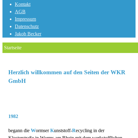
Kontakt
AGB
Impressum
Datenschutz
Jakob Becker
Startseite
Herzlich willkommen auf den Seiten der WKR
GmbH
1982
begann die
W
ormser
K
unststoff-
R
ecycling in der
Klosterstraße in Worms am Rhein mit dem werkstofflichen